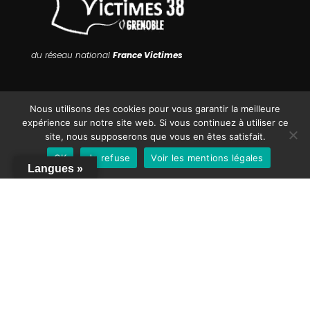
du réseau national
France Victimes
ADRESSE FRANCE VICTIMES GRENOBLE
Nous utilisons des cookies pour vous garantir la meilleure
expérience sur notre site web. Si vous continuez à utiliser ce
26 Rue Colonel Dumont,
site, nous supposerons que vous en êtes satisfait.
38000 Grenoble
OK
Je refuse
Voir les mentions légales
Langues »
TÉLÉPHONE FRANCE VICTIMES GRENOBLE
Pour nous joindre :
04 76 46 27 37
POUR DIRECTEMENT NOUS ENVOYER UN MAIL
Ecrivez-nous :