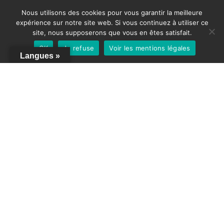
Nous utilisons des cookies pour vous garantir la meilleure
expérience sur notre site web. Si vous continuez à utiliser ce
site, nous supposerons que vous en êtes satisfait.
OK
Je refuse
Voir les mentions légales
Langues »
©
Marion Gueydan, Webmaster à Grenoble
♥ |
Mentions légales